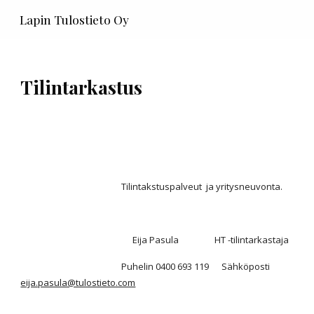
Lapin Tulostieto Oy
Skip to main content
Skip to navigation
Tilintarkastus
Tilintakstuspalveut  ja yritysneuvonta.
Eija Pasula                 HT 
-t
ilintarkastaja
Puhelin 0400 693 119      Sähköposti  
eija.pasula@tulostieto.com